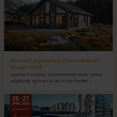
De mest populære hyttemodellene i
Norge i 2025
Lesetid: 5 minutter. Hyttedrømmen lever i beste
velgående, og hvert år ser vi nye trender i
hyttemarkedet. I 2025 er det flere hyttemodeller
som utmerker seg, enten det er på grunn av
funksjonalitet, estetikk eller bærekraftige
løsninger. Her er de mest populære
hyttemodellene i Norge akkurat nå. Kompakte og