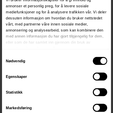
annonser et personlig preg, for å levere sosiale
Lavstrøms dusjhoder
mediefunksjoner og for å analysere trafikken vår. Vi deler
Vannbesparende toaletter
dessuten informasjon om hvordan du bruker nettstedet
Gråvannsrenseanlegg for gjenvinning av brukt
vårt, med partnerne våre innen sosiale medier,
vann
annonsering og analysearbeid, som kan kombinere den
med annen informasjon du har gjort tilgjengelig for dem,
Materialvalg og
eller som de har samlet inn gjennom din bruk av
tjenestene deres.
Les mer her.
bærekraftige løsninger
Samtykkevalg
Nødvendig
Materialvalg påvirker både energieffektiviteten og
miljøavtrykket til hytta. Bruk kortreiste, miljøvennlige
Egenskaper
materialer med høy isolasjonsverdi. Naturlige materialer
som treverk kombinert med moderne løsninger gir et
sunt inneklima.
Statistikk
Beliggenhet og
Markedsføring