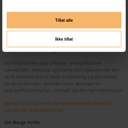
plassering av hytta
Hyttas plassering har stor betydning for energiforbruket.
Tillat alle
En sydvendt hytte utnytter solvarme bedre, mens
naturlige terrengformasjoner kan gi ly mot vind og vær.
Ikke tillat
Oppsummering
Ved å kombinere god isolasjon, energieffektive
varmekilder, solenergi og smarte styringssystemer kan
du få en hytte som er både miljøvennlig og økonomisk.
Berge Hytta tilbyr skreddersydde løsninger for
energieffektive hytter – kontakt oss for mer informasjon!
Berge Hytta har med varmepumpe som standard –
Les om vår Energihytte her
Om Berge Hytta