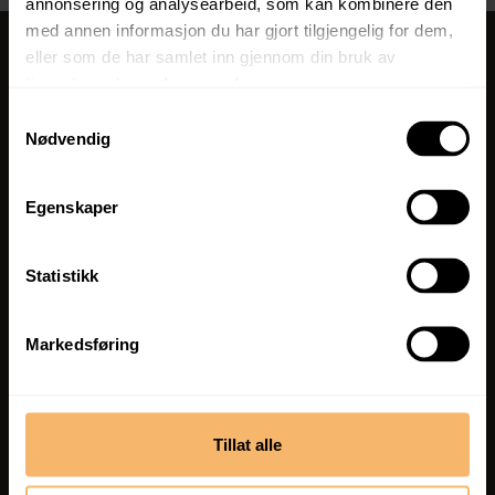
annonsering og analysearbeid, som kan kombinere den
med annen informasjon du har gjort tilgjengelig for dem,
eller som de har samlet inn gjennom din bruk av
tjenestene deres.
Les mer her.
ÅPNINGSTIDER
Samtykkevalg
Mandag-fredag
Nødvendig
08:00 - 16:00
TELEFON
Egenskaper
98 22 93 30
Statistikk
E-POST
bergehytta@bergesag.no
Markedsføring
Bergehytta Facebook
Berge Hytta Instagram
Tillat alle