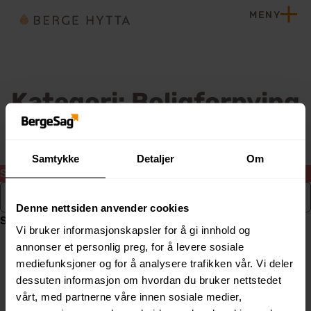
Hopp til innhold
MENY
Hjem
Kategori:
Boligfornying
Samtykke
Detaljer
Om
Sorry, no results were found.
Search for:
Denne nettsiden anvender cookies
Search
Vi bruker informasjonskapsler for å gi innhold og
annonser et personlig preg, for å levere sosiale
mediefunksjoner og for å analysere trafikken vår. Vi deler
dessuten informasjon om hvordan du bruker nettstedet
vårt, med partnerne våre innen sosiale medier,