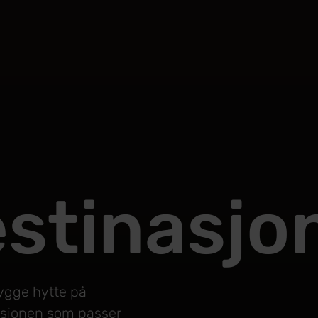
stinasjo
ygge hytte på
inasjonen som passer