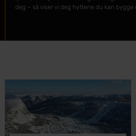
deg – så viser vi deg hyttene du kan bygge 