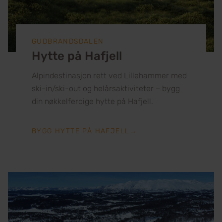
GUDBRANDSDALEN
Hytte på Hafjell
Alpindestinasjon rett ved Lillehammer med
ski-in/ski-out og helårsaktiviteter – bygg
din nøkkelferdige hytte på Hafjell.
BYGG HYTTE PÅ HAFJELL
→