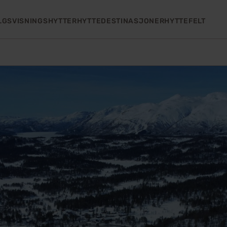
LGS
VISNINGSHYTTER
HYTTEDESTINASJONER
HYTTEFELT