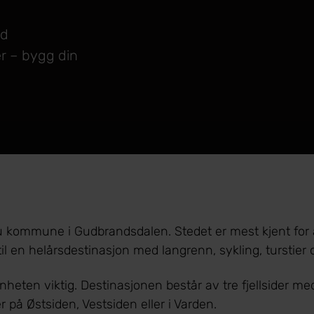
ed
r – bygg din
ngebu kommune i Gudbrandsdalen. Stedet er mest kjent for
l en helårsdestinasjon med langrenn, sykling, turstier og
enheten viktig. Destinasjonen består av tre fjellsider med
r på Østsiden, Vestsiden eller i Varden.