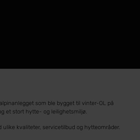
 alpinanlegget som ble bygget til vinter-OL på
 et stort hytte- og leilighetsmiljø.
 ulike kvaliteter, servicetilbud og hytteområder.