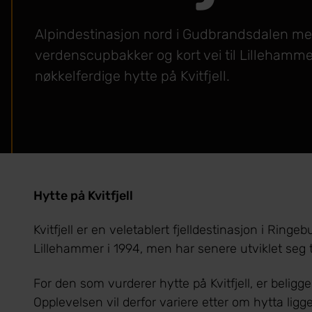
Alpindestinasjon nord i Gudbrandsdalen m
verdenscupbakker og kort vei til Lillehamme
nøkkelferdige hytte på Kvitfjell.
Hytte på Kvitfjell
Kvitfjell er en veletablert fjelldestinasjon i Ri
Lillehammer i 1994, men har senere utviklet seg ti
For den som vurderer hytte på Kvitfjell, er beligg
Opplevelsen vil derfor variere etter om hytta ligge