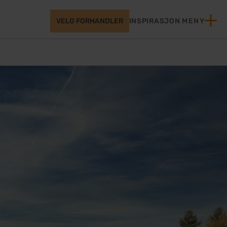
VELG FORHANDLER
INSPIRASJON
MENY