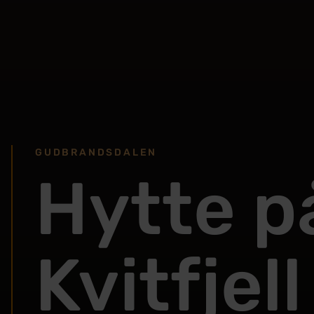
GUDBRANDSDALEN
Hytte p
Kvitfjell