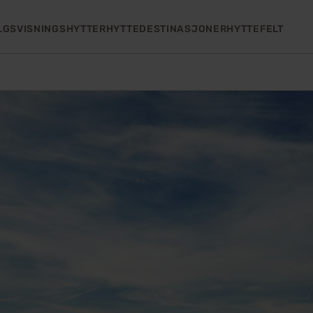
LGS
VISNINGSHYTTER
HYTTEDESTINASJONER
HYTTEFELT