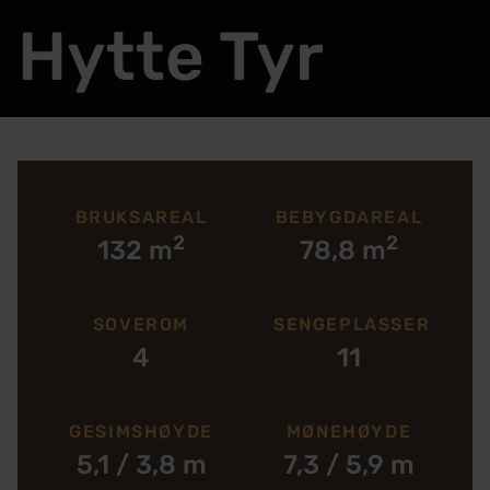
Hytte Tyr
BRUKSAREAL
BEBYGDAREAL
2
2
132 m
78,8 m
SOVEROM
SENGEPLASSER
4
11
GESIMSHØYDE
MØNEHØYDE
5,1 / 3,8 m
7,3 / 5,9 m