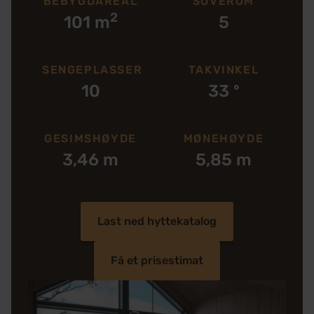
BEBYGDAREAL
SOVEROM
2
101 m
5
SENGEPLASSER
TAKVINKEL
10
33 º
GESIMSHØYDE
MØNEHØYDE
3,46 m
5,85 m
Last ned hyttekatalog
Få et prisestimat