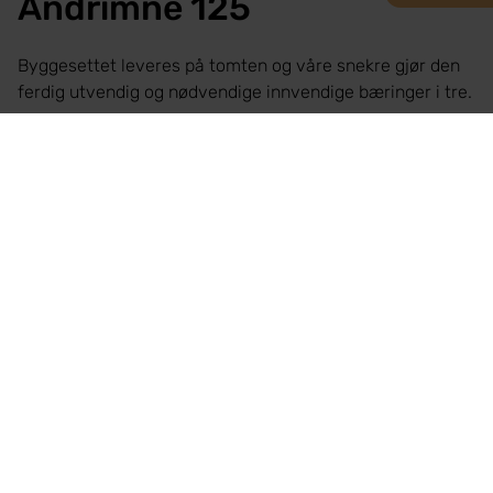
Andrimne 125
Byggesettet leveres på tomten og våre snekre gjør den
ferdig utvendig og nødvendige innvendige bæringer i tre.
Fra pris: 2 490 000 kr.
Frakt tilkommer prisene oppgitt og også byggepris kan
variere i forskjellige soner/avstander fra Haugalandet,
hvor vi holder til. Prisene oppgitt på modellene hos oss
vil da kunne variere, i forhold til kostnadsnivå på alle
utførende fag på destinasjonen hytta skal bygges på.
Priser gjelder pr. mars 2026 og indeksreguleres.
Nøkkelferdig moderne