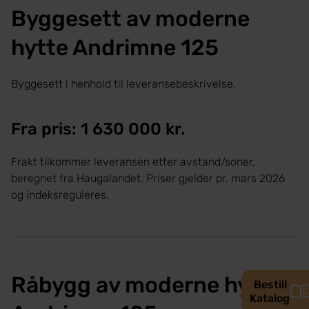
Byggesett av moderne
hytte Andrimne 125
Byggesett i henhold til leveransebeskrivelse.
Fra pris: 1 630 000 kr.
Frakt tilkommer leveransen etter avstand/soner,
beregnet fra Haugalandet. Priser gjelder pr. mars 2026
og indeksreguleres.
Råbygg av moderne hytte
Bestill
Katalog
Show