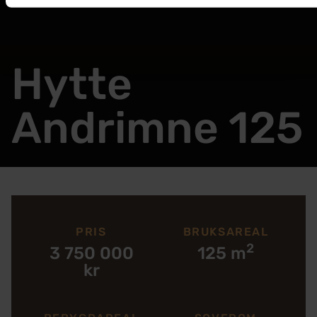
Hytte
Andrimne 125
PRIS
BRUKSAREAL
2
3 750 000
125 m
kr