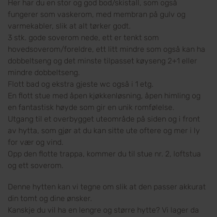
Her har du en stor og god bod/skistall, som også
fungerer som vaskerom, med membran på gulv og
varmekabler, slik at alt tørker godt.
3 stk. gode soverom nede, ett er tenkt som
hovedsoverom/foreldre, ett litt mindre som også kan ha
dobbeltseng og det minste tilpasset køyseng 2+1 eller
mindre dobbeltseng.
Flott bad og ekstra gjeste wc også i 1 etg.
En flott stue med åpen kjøkkenløsning, åpen himling og
en fantastisk høyde som gir en unik romfølelse.
Utgang til et overbygget uteområde på siden og i front
av hytta, som gjør at du kan sitte ute oftere og mer i ly
for vær og vind.
Opp den flotte trappa, kommer du til stue nr. 2, loftstua
og ett soverom.
Denne hytten kan vi tegne om slik at den passer akkurat
din tomt og dine ønsker.
Kanskje du vil ha en lengre og større hytte? Vi lager da