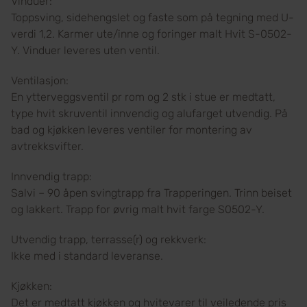
Vinduer:
Toppsving, sidehengslet og faste som på tegning med U-
verdi 1,2. Karmer ute/inne og foringer malt Hvit S-0502-
Y. Vinduer leveres uten ventil.
Ventilasjon:
En ytterveggsventil pr rom og 2 stk i stue er medtatt,
type hvit skruventil innvendig og alufarget utvendig. På
bad og kjøkken leveres ventiler for montering av
avtrekksvifter.
Innvendig trapp:
Salvi – 90 åpen svingtrapp fra Trapperingen. Trinn beiset
og lakkert. Trapp for øvrig malt hvit farge S0502-Y.
Utvendig trapp, terrasse(r) og rekkverk:
Ikke med i standard leveranse.
Kjøkken:
Det er medtatt kjøkken og hvitevarer til veiledende pris