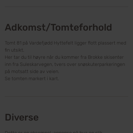
Adkomst/Tomteforhold
Tomt 81 på Vardefjødd Hyttefelt ligger flott plassert med
fin utsikt.
Her tar du til høyre når du kommer fra Brokke skisenter
inn fra Suleskarvegen, tvers over snøskuterparkeringen
på motsatt side av veien.
Se tomten markert i kart.
Diverse
Dette er en eksempel-annonse på hva en slik