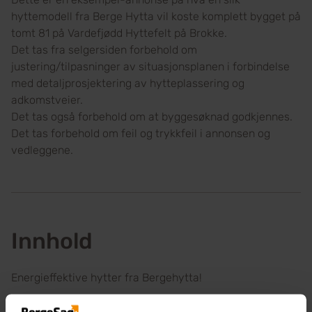
hyttemodell fra Berge Hytta vil koste komplett bygget på
tomt 81 på Vardefjødd Hyttefelt på Brokke.
Det tas fra selgersiden forbehold om
justering/tilpasninger av situasjonsplanen i forbindelse
med detaljprosjektering av hytteplassering og
adkomstveier.
Det tas også forbehold om at byggesøknad godkjennes.
Det tas forbehold om feil og trykkfeil i annonsen og
vedleggene.
Innhold
Energieffektive hytter fra Bergehytta!
Bergehytta har valgt å oppgradere og energieffektivisere