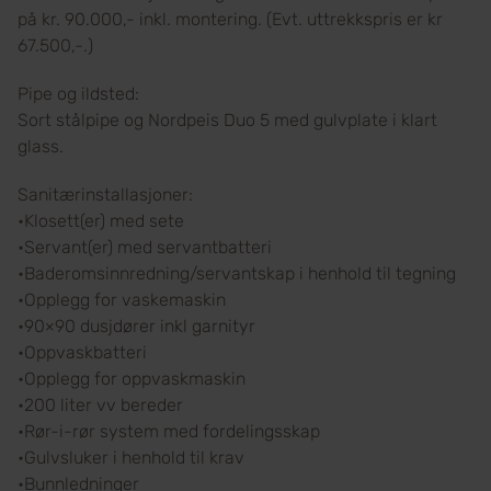
på kr. 90.000,- inkl. montering. (Evt. uttrekkspris er kr
67.500,-.)
Pipe og ildsted:
Sort stålpipe og Nordpeis Duo 5 med gulvplate i klart
glass.
Sanitærinstallasjoner:
•Klosett(er) med sete
•Servant(er) med servantbatteri
•Baderomsinnredning/servantskap i henhold til tegning
•Opplegg for vaskemaskin
•90×90 dusjdører inkl garnityr
•Oppvaskbatteri
•Opplegg for oppvaskmaskin
•200 liter vv bereder
•Rør-i-rør system med fordelingsskap
•Gulvsluker i henhold til krav
•Bunnledninger