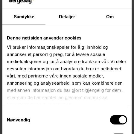
våre hytter og har laget en ny standard, utover kravene i
Tek17 på det som går på energi.
Samtykke
Detaljer
Om
Vi har valgt en kombinasjon av bedre isolerte vinduer og
ytterdører, varmepumper som er tilpasset kaldt klima,
ekstra utvendig vindtetting og mer isolasjon.
Denne nettsiden anvender cookies
I sum vil dette kunne bety en besparelse i
Vi bruker informasjonskapsler for å gi innhold og
energiforbruket på opp mot hele 50% på en standard
annonser et personlig preg, for å levere sosiale
hytte.
mediefunksjoner og for å analysere trafikken vår. Vi deler
dessuten informasjon om hvordan du bruker nettstedet
Denne planlagte hytta vil også da inneholde disse
vårt, med partnerne våre innen sosiale medier,
oppgraderingene og gjøre driften av hytta rimeligere enn
annonsering og analysearbeid, som kan kombinere den
tilsvarende hytter fra andre leverandører.
med annen informasjon du har gjort tilgjengelig for dem,
eller som de har samlet inn gjennom din bruk av
tjenestene deres.
Les mer her.
Samtykkevalg
Standard
Nødvendig