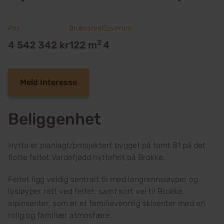
Pris
Bruksareal
Soverom
2
4 542 342 kr
122 m
4
Meld Interesse
Beliggenhet
Hytta er planlagt/prosjektert bygget på tomt 81 på det
flotte feltet Vardefjødd hyttefelt på Brokke.
Feltet ligg veldig sentralt til med langrennsløyper og
lysløyper rett ved feltet, samt kort vei til Brokke
alpinsenter, som er et familievennlig skisenter med en
rolig og familiær atmosfære.