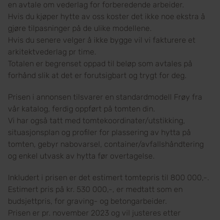
en avtale om vederlag for forberedende arbeider.
Hvis du kjøper hytte av oss koster det ikke noe ekstra å
gjøre tilpasninger på de ulike modellene.
Hvis du senere velger å ikke bygge vil vi fakturere et
arkitektvederlag pr time.
Totalen er begrenset oppad til beløp som avtales på
forhånd slik at det er forutsigbart og trygt for deg.
Prisen i annonsen tilsvarer en standardmodell Frøy fra
vår katalog, ferdig oppført på tomten din.
Vi har også tatt med tomtekoordinater/utstikking,
situasjonsplan og profiler for plassering av hytta på
tomten, gebyr nabovarsel, container/avfallshåndtering
og enkel utvask av hytta før overtagelse.
Inkludert i prisen er det estimert tomtepris til 800 000,-.
Estimert pris på kr. 530 000,-, er medtatt som en
budsjettpris, for graving- og betongarbeider.
Prisen er pr. november 2023 og vil justeres etter