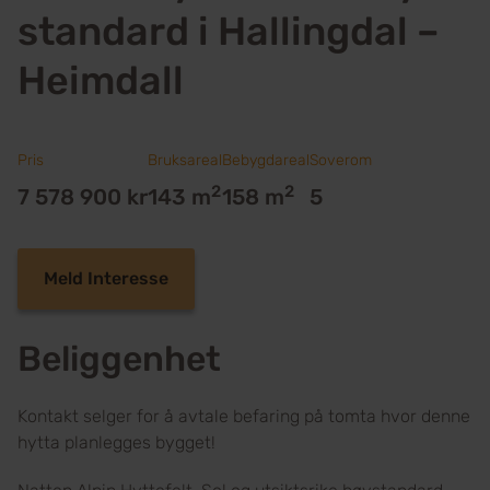
standard i Hallingdal –
Heimdall
Pris
Bruksareal
Bebygdareal
Soverom
2
2
7 578 900 kr
143 m
158 m
5
Meld Interesse
Beliggenhet
Kontakt selger for å avtale befaring på tomta hvor denne
hytta planlegges bygget!