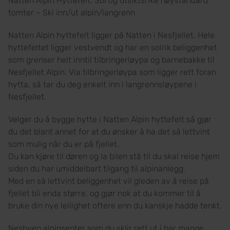
Natten Alpin Hyttefelt. Sol og utsiktsrike høystandard
tomter – Ski inn/ut alpin/langrenn
Natten Alpin hyttefelt ligger på Natten i Nesfjellet. Hele
hyttefeltet ligger vestvendt og har en solrik beliggenhet
som grenser helt inntil tilbringerløypa og barnebakke til
Nesfjellet Alpin. Via tilbringerløypa som ligger rett foran
hytta, så tar du deg enkelt inn i langrennsløypene i
Nesfjellet.
Velger du å bygge hytte i Natten Alpin hyttefelt så gjør
du det blant annet for at du ønsker å ha det så lettvint
som mulig når du er på fjellet.
Du kan kjøre til døren og la bilen stå til du skal reise hjem
siden du har umiddelbart tilgang til alpinanlegg.
Med en så lettvint beliggenhet vil gleden av å reise på
fjellet bli enda større, og gjør nok at du kommer til å
bruke din nye leilighet oftere enn du kanskje hadde tenkt.
Nesbyen alpinsenter som du sklir rett ut i har mange