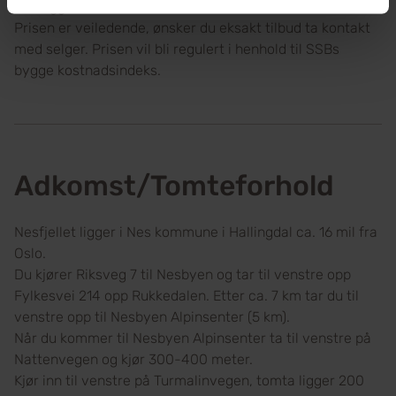
vedleggene.
Prisen er veiledende, ønsker du eksakt tilbud ta kontakt
med selger. Prisen vil bli regulert i henhold til SSBs
bygge kostnadsindeks.
Adkomst/Tomteforhold
Nesfjellet ligger i Nes kommune i Hallingdal ca. 16 mil fra
Oslo.
Du kjører Riksveg 7 til Nesbyen og tar til venstre opp
Fylkesvei 214 opp Rukkedalen. Etter ca. 7 km tar du til
venstre opp til Nesbyen Alpinsenter (5 km).
Når du kommer til Nesbyen Alpinsenter ta til venstre på
Nattenvegen og kjør 300-400 meter.
Kjør inn til venstre på Turmalinvegen, tomta ligger 200