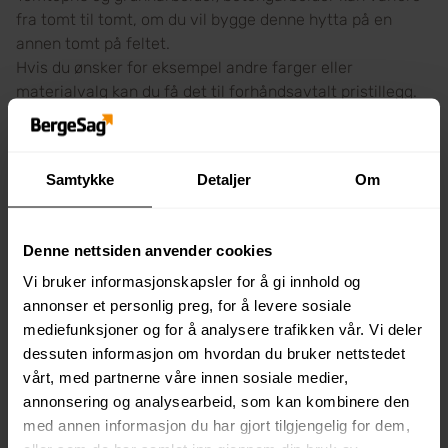
fra tomt til tomt, om du vil bygge denne hytta på en
annen tomt på feltet.
Hvis du ønsker for eksempel andre farger eller
materialvalg kan du få det til forhåndsavtalt pristillegg.
I tillegg til pris tilkommer:
•Byggesaksgebyr.
Samtykke
Detaljer
Om
•Tilknytningsavgift vann og avløp.
•Tilknytning strøm.
•Byggestrøm
Denne nettsiden anvender cookies
•Målebrev, Container/avfallshåndtering og utvask.
Vi bruker informasjonskapsler for å gi innhold og
Hvis du ønsker for eksempel andre farger eller
annonser et personlig preg, for å levere sosiale
materialvalg enn beskrevet i leveransebeskrivelse i
mediefunksjoner og for å analysere trafikken vår. Vi deler
denne annonsen, så er det mulig.
dessuten informasjon om hvordan du bruker nettstedet
vårt, med partnerne våre innen sosiale medier,
Ikke inkludert i leveransen (kan leveres av Berge Hytta):
annonsering og analysearbeid, som kan kombinere den
med annen informasjon du har gjort tilgjengelig for dem,
• Panelovner