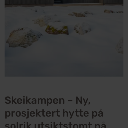
Skeikampen – Ny,
prosjektert hytte på
solrik utsiktstomt på