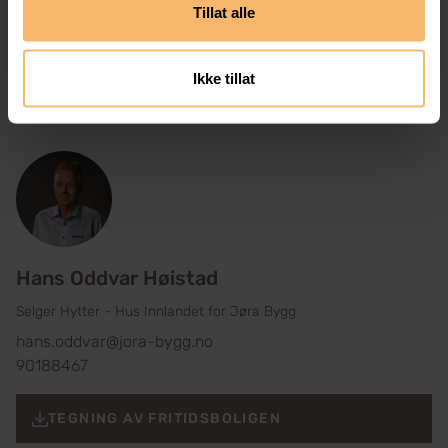
Tillat alle
Se prospekt for mer informasjon og kontakt selger for
detaljert leveransebeskrivelse
Ikke tillat
Hans Oddvar Høistad
Selger Hytter - Hus Innlandet for Jøra Bygg
hans.oddvar@jora-bygg.no
90188467
TEGNING AV FRITIDSBOLIGEN