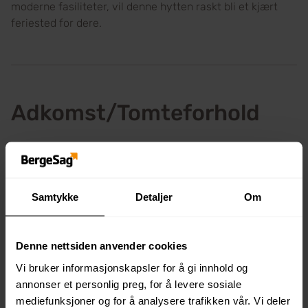
moderne fasiliteter, vil denne hytten raskt bli et kjært
feriested for dere.
Adkomst/Tomteforhold
Se kart for plassering av eiendommen og hvor hytte er
prosjektert bygget. Se også vedlagte situasjonskart og
tomt A4 på kartet for planlagt plassering av hytta på
Samtykke
Detaljer
Om
tomta.
Denne nettsiden anvender cookies
Vi bruker informasjonskapsler for å gi innhold og
Innhold
annonser et personlig preg, for å levere sosiale
mediefunksjoner og for å analysere trafikken vår. Vi deler