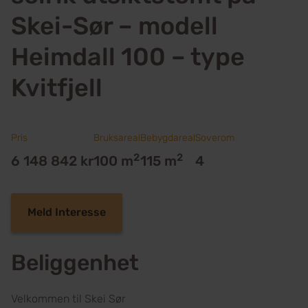
Skei-Sør – modell
Heimdall 100 – type
Kvitfjell
Pris
Bruksareal
Bebygdareal
Soverom
2
2
6 148 842 kr
100 m
115 m
4
Meld Interesse
Beliggenhet
Velkommen til Skei Sør