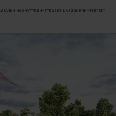
LGS
VISNINGSHYTTER
HYTTEDESTINASJONER
HYTTEFELT