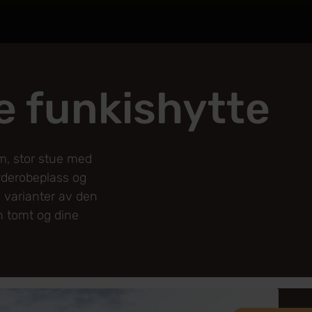
e funkishytte
om, stor stue med
rderobeplass og
e varianter av den
n tomt og dine