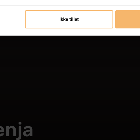
Ikke tillat
enja