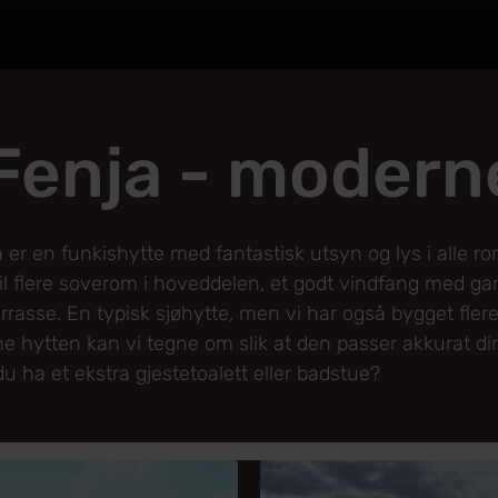
Fenja - modern
a er en funkishytte med fantastisk utsyn og lys i alle r
il flere soverom i hoveddelen, et godt vindfang med ga
rrasse. En typisk sjøhytte, men vi har også bygget fler
ne hytten kan vi tegne om slik at den passer akkurat di
du ha et ekstra gjestetoalett eller badstue?