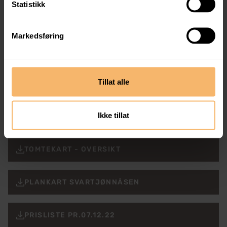
Statistikk
Markedsføring
Jarle Troland
Tillat alle
Rådgiver Hytter og Hus
jarlet@bergesag.no
Ikke tillat
98229316
TOMTEKART - OVERSIKT
PLANKART SVARTJØNNÅSEN
PRISLISTE PR.07.12.22