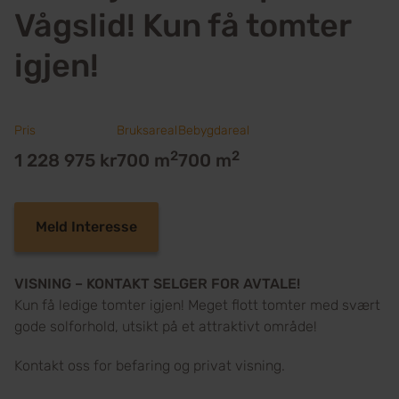
Vågslid! Kun få tomter
igjen!
Pris
Bruksareal
Bebygdareal
2
2
1 228 975 kr
700 m
700 m
Meld Interesse
VISNING – KONTAKT SELGER FOR AVTALE!
Kun få ledige tomter igjen! Meget flott tomter med svært
gode solforhold, utsikt på et attraktivt område!
Kontakt oss for befaring og privat visning.