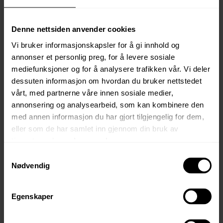
Haukelifjell Skisenter ligger ca.5 minutters kjøring unna.
Heisene her trekker deg fra 845 til maksimalt 1250 meter
over havet.
Denne nettsiden anvender cookies
Lengste løype er på hele 3000 meter. Anlegget har nyere
Vi bruker informasjonskapsler for å gi innhold og
varmestue med afterski og sportsbutikk.
annonser et personlig preg, for å levere sosiale
mediefunksjoner og for å analysere trafikken vår. Vi deler
Om sommeren er Vågslid/Haukeliområdet et svært godt
dessuten informasjon om hvordan du bruker nettstedet
egnet område for fjellvandring. Fra Vågsli går løypene
vårt, med partnerne våre innen sosiale medier,
både mot Haukeliseter og turisthyttene på
annonsering og analysearbeid, som kan kombinere den
Hardangervidda og Setesdal/Ryfylkeheiene.
med annen informasjon du har gjort tilgjengelig for dem,
Edland med butikker ligger ca. 10 minutters kjøring i fra.
eller som de har samlet inn gjennom din bruk av
tjenestene deres.
Les mer her.
Kontakt en av våre selgere for
Samtykkevalg
kjøp/reservasjon/befaring eller mer info:
Nødvendig
Jarle Troland – 98229316 – jarlet@bergesag.no
Ronny Gundersen – 98229386 – ronnyg@bergesag.no
Egenskaper