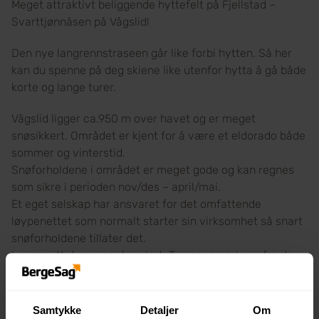
Meget attraktivt beliggende hyttefelt på Fjellstad –
Svarttjønnåsen på Vågslid!
Den nye langrennstraseen går like forbi hytten. Så her
kan du spenne på deg skiene like utenfor hytta å gå både
korte og lange turer.
Vågslid ligger ca.950 m over havet og er meget
snøsikkert. Området er kjent for å være et eldorado både
sommer og vinterstid.
Snøforholdene i området er meget gode og kan regnes
som sikre i perioden nov/des – april/mai.
Et eget selskap har ansvaret for det omfattende
løypenettet som normalt starter sin virksomhet så snart
snøforholdene tillater det.
Løypenettet er meget variert. Traseene varierer fra de
helt enkle og korte, til lange, utfordrende høyfjellsløyper
som ligger fra ca. 800 – 1600 moh.
Samtykke
Detaljer
Om