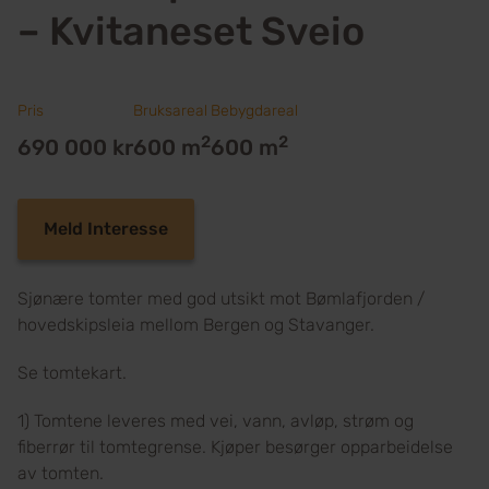
– Kvitaneset Sveio
Pris
Bruksareal
Bebygdareal
2
2
690 000 kr
600 m
600 m
Meld Interesse
Sjønære tomter med god utsikt mot Bømlafjorden /
hovedskipsleia mellom Bergen og Stavanger.
Se tomtekart.
1) Tomtene leveres med vei, vann, avløp, strøm og
fiberrør til tomtegrense. Kjøper besørger opparbeidelse
av tomten.