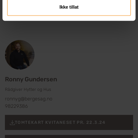
Ronny Gundersen – 98229386 –
ronnyg@bergesag.no
Ikke tillat
Ronny Gundersen
Rådgiver Hytter og Hus
ronnyg@bergesag.no
98229386
TOMTEKART KVITANESET PR. 22.3.24