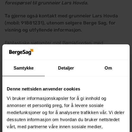
forespørsel til grunneier Lars Hovda.
Ta gjerne også kontakt med grunneier Lars Hovda
(mobil: 91881231), utenom selgere Berge Sag, for
visning og utfyllende informasjon.
Fantastiske sjøtomter mot Bømlafjorden, med
båtplasser, badestrender og fritidsaktiviteter i
umiddelbar nærhet!
Kontakt selgere for å avtale uforpliktende visning på
Samtykke
Detaljer
Om
feltet.
Tomter er inklusiv båtplass i båthavn!
Denne nettsiden anvender cookies
(Mulighet for naust. Hør med grunneier Lars Hovda –
kontaktinfo under).
Vi bruker informasjonskapsler for å gi innhold og
annonser et personlig preg, for å levere sosiale
Byggetrinn 2 I feltet er ferdigstilt – flere fine tomter er nå
mediefunksjoner og for å analysere trafikken vår. Vi deler
da tilgjengelige for oppstart med bygging av hytte!
dessuten informasjon om hvordan du bruker nettstedet
vårt, med partnerne våre innen sosiale medier,