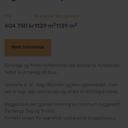
Pris
Bruksareal
Bebygdareal
2
2
604 750 kr
1139 m
1139 m
Meld Interesse
Rimelige og flotte hyttetomter det etablerte hyttefeltet
feltet Grunnavåg på Bjoa.
Tomtene er pr. idag råtomter og ikke opparbeidet, men
det er lagt opp vann/avløp og strøm til tomtegrensene.
Byggeklausulen gjelder levering av minimum byggesett
fra Berge Sag og Trelast.
Kontakt selger for spørsmål vedrørende byggeklausul.