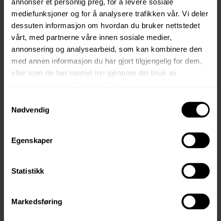
annonser et personlig preg, for å levere sosiale
nettsider
mediefunksjoner og for å analysere trafikken vår. Vi deler
dessuten informasjon om hvordan du bruker nettstedet
Dagligvarer kjøper du i Ølensvåg, på vei innover.
vårt, med partnerne våre innen sosiale medier,
annonsering og analysearbeid, som kan kombinere den
Berge Sag har solid erfaring med å bygge både ved snø
med annen informasjon du har gjort tilgjengelig for dem,
og ved sjø – prøv oss du også!
eller som de har samlet inn gjennom din bruk av
tjenestene deres.
Les mer her.
Da får du hytta di, akkurat slik du vil ha den.
Samtykkevalg
Pris fra kr 590 000,- til 790 000,-.
Nødvendig
Pris på tomt er inklusiv
båtplass (eks utrigger).
Egenskaper
Statistikk
Markedsføring