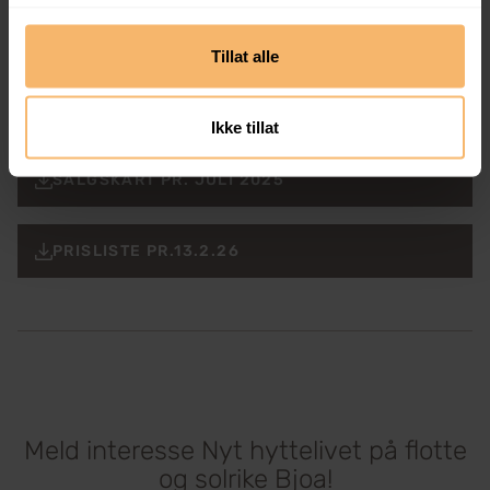
Jarle Troland
Tillat alle
Rådgiver Hytter og Hus
jarlet@bergesag.no
98229316
Ikke tillat
SALGSKART PR. JULI 2025
PRISLISTE PR.13.2.26
Meld interesse Nyt hyttelivet på flotte
og solrike Bjoa!