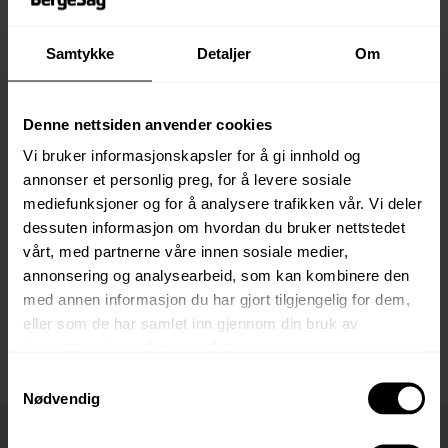
2
123 m
Samtykke
Detaljer
Om
Meld Interesse
Denne nettsiden anvender cookies
Vi bruker informasjonskapsler for å gi innhold og
annonser et personlig preg, for å levere sosiale
mediefunksjoner og for å analysere trafikken vår. Vi deler
dessuten informasjon om hvordan du bruker nettstedet
vårt, med partnerne våre innen sosiale medier,
annonsering og analysearbeid, som kan kombinere den
med annen informasjon du har gjort tilgjengelig for dem,
eller som de har samlet inn gjennom din bruk av
Meld interesse Hytte 2 – Preg 123 B
tjenestene deres.
Les mer her.
Samtykkevalg
Nødvendig