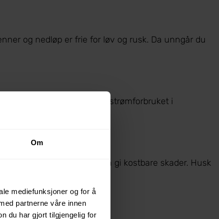
 renner og nedløp er frie for løv og rusk. Da unngår du
lder på varmen og reduserer strømforbruket i
Om
eskyttet. Rør som fryser kan gi kostbare skader. Husk
iale mediefunksjoner og for å
 med partnerne våre innen
u har gjort tilgjengelig for