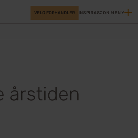
VELG FORHANDLER
INSPIRASJON
MENY
e årstiden