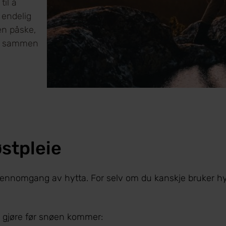
til å
 endelig
den påske,
ære sammen
østpleie
 gjennomgang av hytta. For selv om du kanskje bruker h
 å gjøre før snøen kommer: