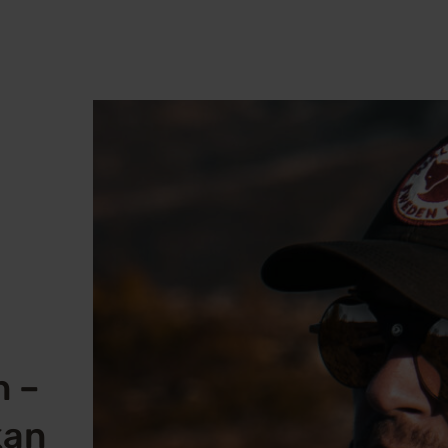
n –
kan