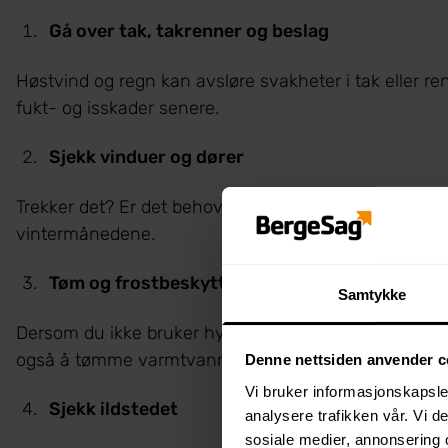
Gå over tak, takrenner og beslag
Høstvind og regn kan avsløre svakheter i tak eller renn
fukt- og isskader senere.
Sjekk vinduer og dører
Trekker det? Er det behov for å justere eller smøre h
vintermånedene.
Tøm og frostbeskytt vannsystemet (dersom du
Samtykke
Dersom du ikke bruker hytta gjennom vinteren, bør du
også å tømme varmtvannsbereder og toalett.
Denne nettsiden anvender c
Vi bruker informasjonskapsler
Sjekk ildstedet
analysere trafikken vår. Vi 
sosiale medier, annonsering 