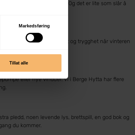
l være både koselig og trygt. Og det er lite som slår å
Markedsføring
. Det gir både bedre oversikt og trygghet når vinteren
Tillat alle
mepumpe eller nye vinduer. Vi i Berge Hytta har flere
ng.
tra pledd, noen levende lys, brettspill, en god bok og
er gang du kommer.