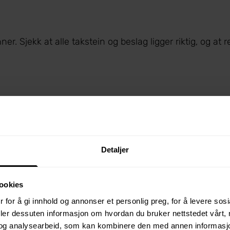
er. Sjekk at alle takstein og beslag ligger riktig, og at
engsler og låser? God tetting rundt dører og vinduer ho
 stenger hytta)
Detaljer
 tappe ned vannsystemet og sørge for at det er frostb
ookies
 for å gi innhold og annonser et personlig preg, for å levere sos
deler dessuten informasjon om hvordan du bruker nettstedet vårt,
og analysearbeid, som kan kombinere den med annen informasjon d