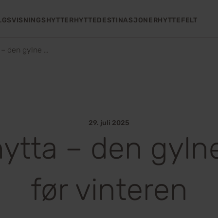
LGS
VISNINGSHYTTER
HYTTEDESTINASJONER
HYTTEFELT
Høst på hytta – den gylne årstiden før vinteren
29. juli 2025
ytta – den gyln
før vinteren