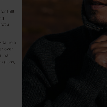
r fullt,
 og
rdt å
ytta hele
er over –
å, når
m glass,