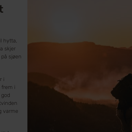
t
l hytta,
a skjer
, på sjøen
r i
 frem i
n god
stvinden
og varme