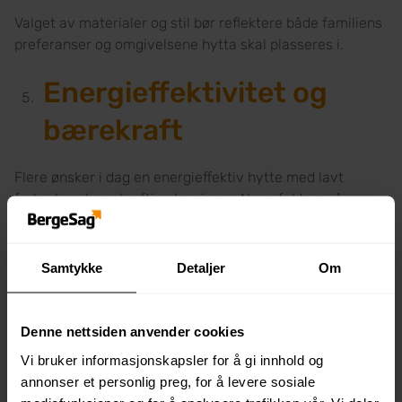
Valget av materialer og stil bør reflektere både familiens
preferanser og omgivelsene hytta skal plasseres i.
Energieffektivitet og
bærekraft
Flere ønsker i dag en energieffektiv hytte med lavt
forbruk og bærekraftige løsninger. Noen faktorer å
vurdere:
God isolasjon og energivennlige vinduer.
Samtykke
Detaljer
Om
Solcellepaneler eller vedovn for oppvarming.
Bærekraftige byggematerialer som reduserer
miljøavtrykket.
Denne nettsiden anvender cookies
Vi bruker informasjonskapsler for å gi innhold og
En miljøvennlig hytte er ikke bare bra for klimaet, men
annonser et personlig preg, for å levere sosiale
kan også gi lavere driftskostnader på sikt.