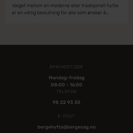
Valget mellom en moderne eller tradisjonell hytte
er en viktig beslutning for alle som ønsker å
realisere hyttedrømmen. Begge stilene har sine
fordeler og unike egenskaper, og det er viktig å
velge den løsningen som passer best for dine
behov, smak og bruksmønster. I denne artikkelen
ser vi nærmere på forskjellene mellom moderne
og tradisjonelle hytter, samt hvilke fordeler de
ulike stilene gir. Tradisjonell hytte: Tidløs sjarm og
ÅPNINGSTIDER
naturlige materialer Den tradisjonelle hytta har
lange røtter i norsk byggeskikk og er kjent for sin
Mandag-fredag
koselige atmosfære og bruk av naturmaterialer.
08:00 - 16:00
Kjennetegn på e...
TELEFON
98 22 93 30
E-POST
bergehytta@bergesag.no