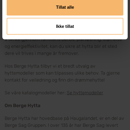
Tillat alle
Konklusjon
Å velge riktig hyttemodell handler om å finne en balanse
Ikke tillat
mellom funksjonalitet, komfort, estetikk og budsjett. Ved
å tenke gjennom familiens behov, planløsning, størrelse
og energieffektivitet, kan du sikre at hytta blir et sted
dere vil trives i mange år fremover.
Hos Berge Hytta tilbyr vi et bredt utvalg av
hyttemodeller som kan tilpasses ulike behov. Ta gjerne
kontakt for veiledning og finn din drømmehytte!
Se våre katalogmodeller her:
Se hyttemodeller
Om Berge Hytta
Berge Hytta har hovedbase på Haugalandet, er en del av
Berge Sag Gruppen. I over 135 år har Berge Sag levert