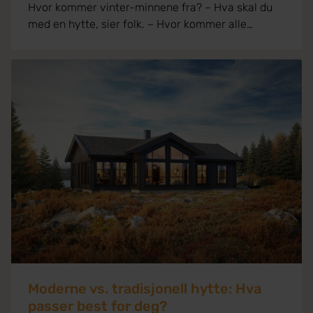
Hvor kommer vinter-minnene fra? – Hva skal du
med en hytte, sier folk. – Hvor kommer alle
minnene fra, tenker du stille for deg selv. Kanskje
mens du går i sakte fart over vidder og vann. Bare
lyden av skiene som glir i sporet og stavene som
knirker i snøen. Himmelen er blå og kvelden er
ung. Himmelen er blå og kvelden er ung. Du er
kanskje blant de siste som går på skitur akkurat
denne dagen. Og det er ganske fint for da har du
løypene nesten helt for deg selv. Kanskje går du
fort, kanskje går du tregt, men du glir på ski ut av
hverdagen og inn i friheten. Du kan se det gule
lyset fra...
Moderne vs. tradisjonell hytte: Hva
passer best for deg?