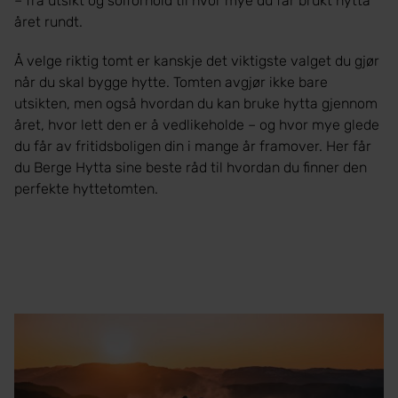
– fra utsikt og solforhold til hvor mye du får brukt hytta
året rundt.
Å velge riktig tomt er kanskje det viktigste valget du gjør
når du skal bygge hytte. Tomten avgjør ikke bare
utsikten, men også hvordan du kan bruke hytta gjennom
året, hvor lett den er å vedlikeholde – og hvor mye glede
du får av fritidsboligen din i mange år framover. Her får
du Berge Hytta sine beste råd til hvordan du finner den
perfekte hyttetomten.