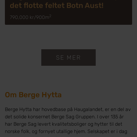
det flotte feltet Botn Aust!
2
790,000 kr
/
900m
SE MER
Om Berge Hytta
Berge Hytta har hovedbase på Haugalandet, er en del av
det solide konsernet Berge Sag Gruppen. I over 135 år
har Berge Sag levert kvalitetsboliger og hytter til det
norske folk, og fornyet utallige hjem. Selskapet er i dag