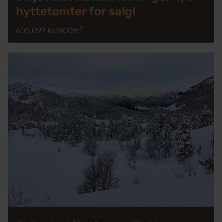
hyttetomter for salg!
2
606,092 kr
/
800m