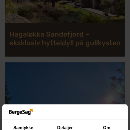
Hagaløkka Sandefjord –
eksklusiv hytteidyll på gullkysten
Samtykke
Detaljer
Om