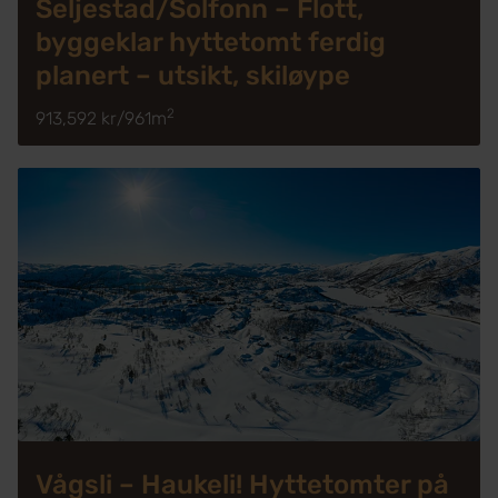
Seljestad/Solfonn – Flott,
byggeklar hyttetomt ferdig
planert – utsikt, skiløype
2
913,592 kr
/
961m
Vågsli – Haukeli! Hyttetomter på