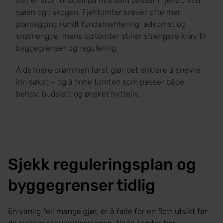
Det er stor forskjell på hva som passer i fjellet, ved
sjøen og i skogen. Fjelltomter krever ofte mer
planlegging rundt fundamentering, adkomst og
snømengde, mens sjøtomter stiller strengere krav til
byggegrenser og regulering.
Å definere drømmen først gjør det enklere å snevre
inn søket – og å finne tomten som passer både
behov, budsjett og ønsket hytteliv.
Sjekk reguleringsplan og
byggegrenser tidlig
En vanlig feil mange gjør, er å falle for en flott utsikt før