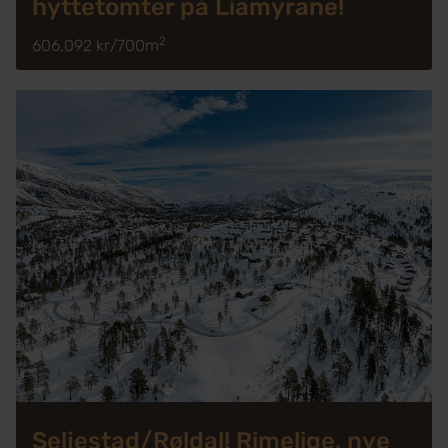
hyttetomter på Liamyrane!
2
606,092 kr
/
700m
Seljestad/Røldal! Rimelige, nye