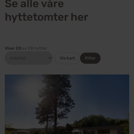
Se alle våre
hyttetomter her
Viser
28
av
28
hytter
Vis kart
Filter