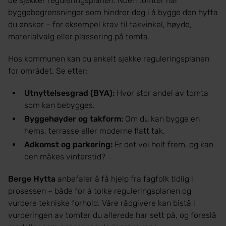
de sjekker reguleringsplanen. Noen tomter har
byggebegrensninger som hindrer deg i å bygge den hytta
du ønsker – for eksempel krav til takvinkel, høyde,
materialvalg eller plassering på tomta.
Hos kommunen kan du enkelt sjekke reguleringsplanen
for området. Se etter:
Utnyttelsesgrad (BYA):
Hvor stor andel av tomta
som kan bebygges.
Byggehøyder og takform:
Om du kan bygge en
hems, terrasse eller moderne flatt tak.
Adkomst og parkering:
Er det vei helt frem, og kan
den måkes vinterstid?
Berge Hytta
anbefaler å få hjelp fra fagfolk tidlig i
prosessen – både for å tolke reguleringsplanen og
vurdere tekniske forhold. Våre rådgivere kan bistå i
vurderingen av tomter du allerede har sett på, og foreslå