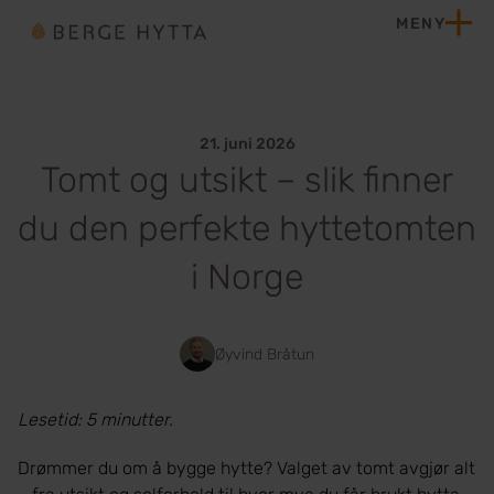
Hopp til innhold
MENY
Hjem
21. juni 2026
Tomt og utsikt – slik finner
du den perfekte hyttetomten
i Norge
Øyvind Bråtun
Lesetid: 5 minutter.
Drømmer du om å bygge hytte? Valget av tomt avgjør alt