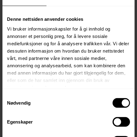
Denne nettsiden anvender cookies
Vi bruker informasjonskapsler for å gi innhold og
annonser et personlig preg, for å levere sosiale
mediefunksjoner og for å analysere trafikken vår. Vi deler
dessuten informasjon om hvordan du bruker nettstedet
vårt, med partnerne våre innen sosiale medier,
annonsering og analysearbeid, som kan kombinere den
med annen informasjon du har gjort tilgjengelig for dem,
eller som de har samlet inn gjennom din bruk av
tjenestene deres.
Les mer her.
Samtykkevalg
Nødvendig
Attraktive tomter på
Skeikampen, med fantastisk
Egenskaper
utsikt!