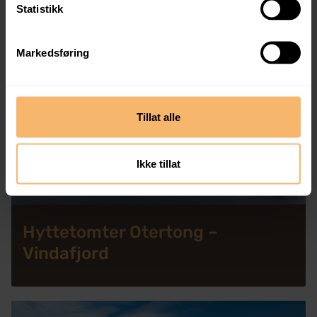
2,200,000 kr
Statistikk
Markedsføring
Tillat alle
Ikke tillat
Hyttetomter Otertong –
Vindafjord