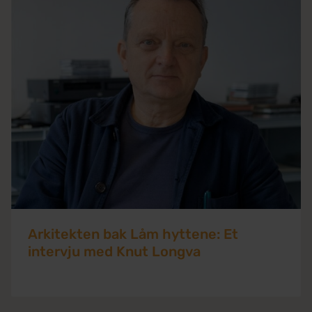
Arkitekten bak Låm hyttene: Et
intervju med Knut Longva