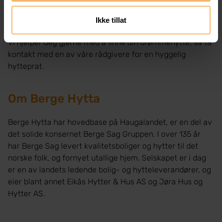
Ikke tillat
Vi hjelper deg gjerne med å finne din drømmehytte, så ta
kontakt med en av våre rådgivere for en hyggelig
hytteprat.
Om Berge Hytta
Berge Hytta har hovedbase på Haugalandet, er en del av
det solide konsernet Berge Sag Gruppen. I over 135 år
har Berge Sag levert kvalitetsboliger og hytter til det
norske folk, og fornyet utallige hjem. Selskapet er i dag
er en av landets ledende bolig- og hytteleverandører, og
eier blant annet Eikås Hytter & Hus AS og Jøra Hus og
Hytter AS.