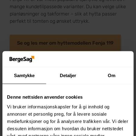
mange kundetilpassede varianter. Du kan velge ulike
planløsninger og takformer – slik at hytta passer
perfekt til tomten og ønsket uttrykk.
Se og les mer om hyttemodellen Fenja 119
Samtykke
Detaljer
Om
Mange sitter på gjerdet – vi
hjelper deg videre
Denne nettsiden anvender cookies
Vi bruker informasjonskapsler for å gi innhold og
Vi vet at mange hyttekunder enten sitter litt på gjerdet
annonser et personlig preg, for å levere sosiale
eller har valgt å utsette prosjektet. Spørsmål om
mediefunksjoner og for å analysere trafikken vår. Vi deler
økonomi, valg og muligheter gjør at beslutningen kan
dessuten informasjon om hvordan du bruker nettstedet
føles stor.
vårt, med partnerne våre innen sosiale medier,